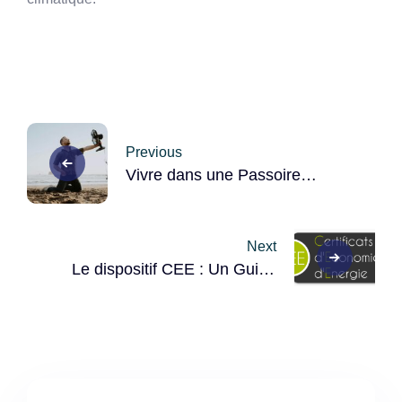
Post
Previous
navigation
Vivre dans une Passoire
Thermique pendant une
Canicule : Désavantages et
Solutions
Next
Le dispositif CEE : Un Guide
Complet