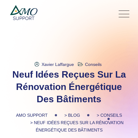
Skip
to
content
Xavier Laffargue
Conseils
Neuf Idées Reçues Sur La
Rénovation Énergétique
Des Bâtiments
AMO SUPPORT
>
BLOG
>
CONSEILS
>
NEUF IDÉES REÇUES SUR LA RÉNOVATION
ÉNERGÉTIQUE DES BÂTIMENTS