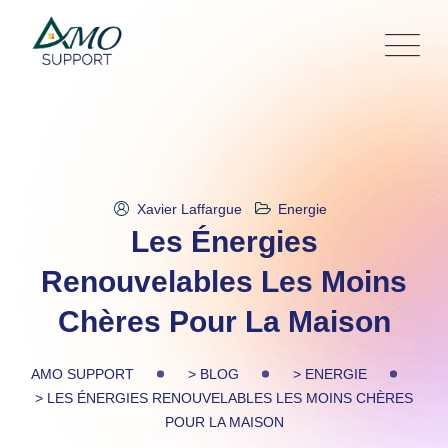
Skip
to
content
Xavier Laffargue
Energie
Les Énergies
Renouvelables Les Moins
Chères Pour La Maison
AMO SUPPORT
>
BLOG
>
ENERGIE
>
LES ÉNERGIES RENOUVELABLES LES MOINS CHÈRES
POUR LA MAISON