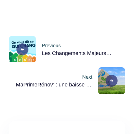
Post
Previous
navigation
Les Changements Majeurs
Concernant le DPE en 2025
Next
MaPrimeRénov’ : une baisse de
40 % des bénéficiaires en 2024