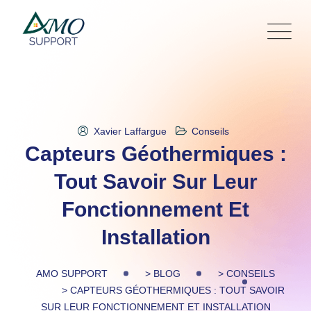
Skip
to
content
Xavier Laffargue
Conseils
Capteurs Géothermiques :
Tout Savoir Sur Leur
Fonctionnement Et
Installation
AMO SUPPORT
>
BLOG
>
CONSEILS
>
CAPTEURS GÉOTHERMIQUES : TOUT SAVOIR
SUR LEUR FONCTIONNEMENT ET INSTALLATION