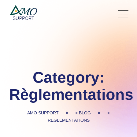
Skip
to
content
Category:
Règlementations
AMO SUPPORT
>
BLOG
>
RÈGLEMENTATIONS