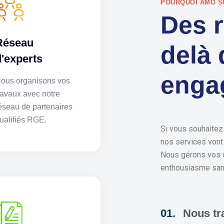
POURQUOI AMO S
Des r
Réseau
delà 
d'experts
enga
ous organisons vos
ravaux avec notre
éseau de partenaires
ualifiés RGE.
Si vous souhaitez
nos services vont 
Nous gérons vos d
enthousiasme san
Nous tra