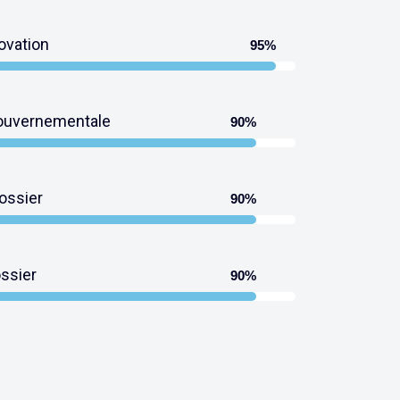
ovation
95%
on
ouvernementale
90%
nementale
ossier
90%
r
ssier
90%