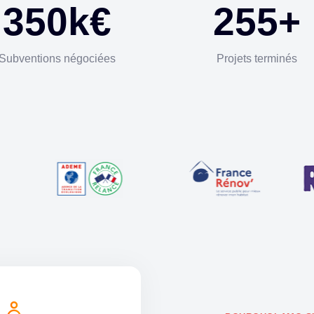
350
k€
255
+
Subventions négociées
Projets terminés