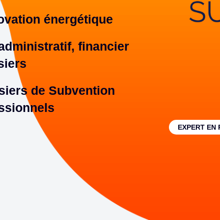
vation énergétique
dministratif, financier
siers
siers de Subvention
essionnels
EXPERT EN