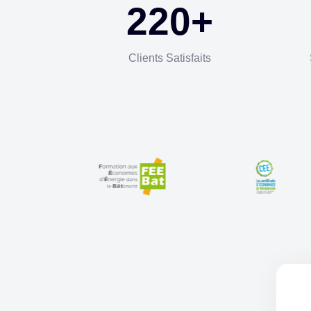
220
+
Clients Satisfaits