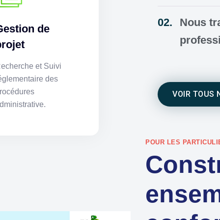
Nous tr
Gestion de
profess
projet
echerche et Suivi
églementaire des
rocédures
VOIR TOUS 
dministrative.
POUR LES PARTICULI
Const
ensem