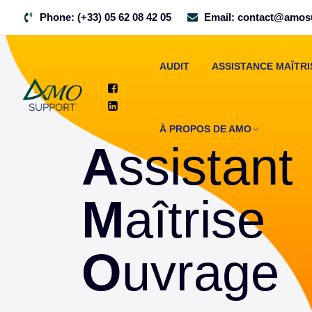
Phone:
(+33) 05 62 08 42 05
Email:
contact@amosu
AUDIT
ASSISTANCE MAÎTR
À PROPOS DE AMO
A
ssistant
M
aîtrise
O
uvrage