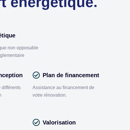
t énergétique.
étique
ique non opposable
èglementaire
nception
Plan de financement
 différents
Assistance au financement de
n
votre rénovation.
Valorisation