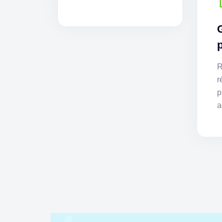
R
r
p
a