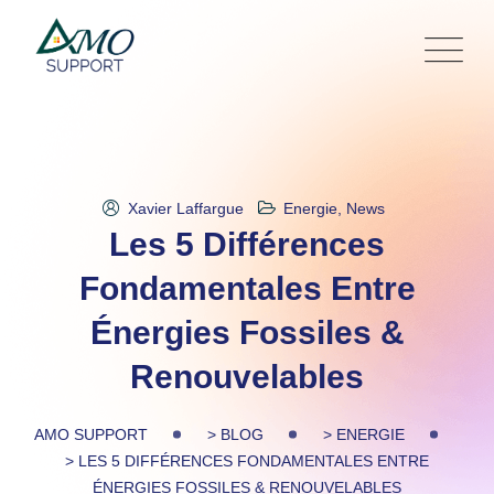
Skip
to
content
Xavier Laffargue
Energie
,
News
Les 5 Différences
Fondamentales Entre
Énergies Fossiles &
Renouvelables
AMO SUPPORT
>
BLOG
>
ENERGIE
>
LES 5 DIFFÉRENCES FONDAMENTALES ENTRE
ÉNERGIES FOSSILES & RENOUVELABLES