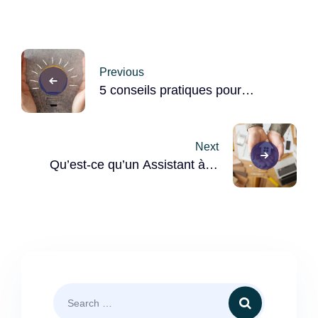
Post
Previous
navigation
5 conseils pratiques pour
économiser en énergie
Next
Qu’est-ce qu’un Assistant à la
Maîtrise d’Ouvrage? (AMO)