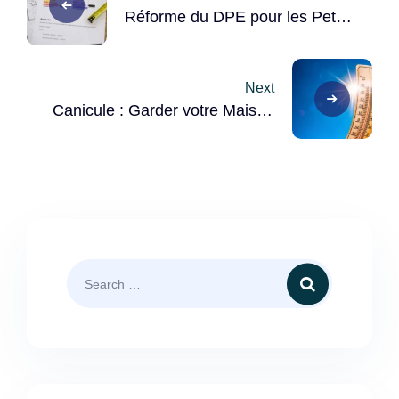
navigation
Réforme du DPE pour les Petits
Logements : Ce Qui Change au
1er Juillet 2024
Next
Canicule : Garder votre Maison
Fraîche et Confortable