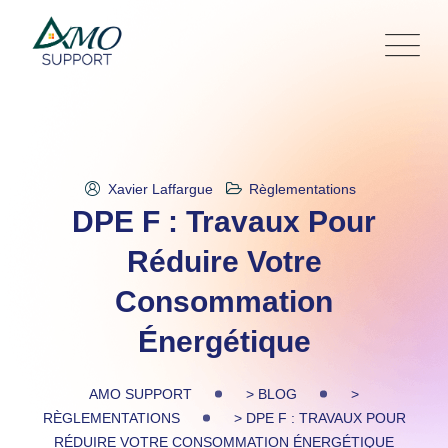
Skip
to
content
Xavier Laffargue
Règlementations
DPE F : Travaux Pour
Réduire Votre
Consommation
Énergétique
AMO SUPPORT
>
BLOG
>
RÈGLEMENTATIONS
>
DPE F : TRAVAUX POUR
RÉDUIRE VOTRE CONSOMMATION ÉNERGÉTIQUE