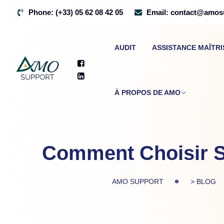
Skip
Phone:
(+33) 05 62 08 42 05
Email:
contact@amosu
to
content
AUDIT
ASSISTANCE MAÎTR
À PROPOS DE AMO
Comment Choisir S
AMO SUPPORT
>
BLOG