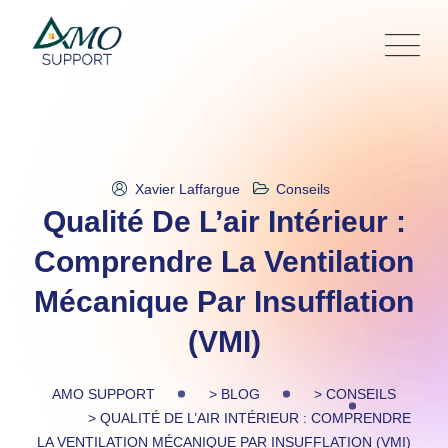
Skip
to
content
Xavier Laffargue
Conseils
Qualité De L’air Intérieur :
Comprendre La Ventilation
Mécanique Par Insufflation
(VMI)
AMO SUPPORT
>
BLOG
>
CONSEILS
>
QUALITÉ DE L’AIR INTÉRIEUR : COMPRENDRE
LA VENTILATION MÉCANIQUE PAR INSUFFLATION (VMI)