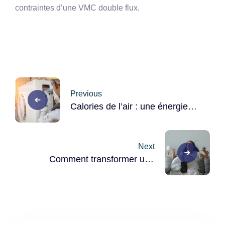
contraintes d’une VMC double flux.
Post
Previous
navigation
Calories de l’air : une énergie
renouvelable pour chauffer et
rafraîchir votre habitation
Next
Comment transformer une
“bouilloire thermique” en
logement frais et agréable ?