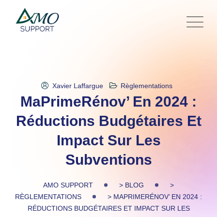
Skip
to
content
Xavier Laffargue
Règlementations
MaPrimeRénov’ En 2024 :
Réductions Budgétaires Et
Impact Sur Les
Subventions
AMO SUPPORT
>
BLOG
>
RÈGLEMENTATIONS
>
MAPRIMERÉNOV’ EN 2024 :
RÉDUCTIONS BUDGÉTAIRES ET IMPACT SUR LES