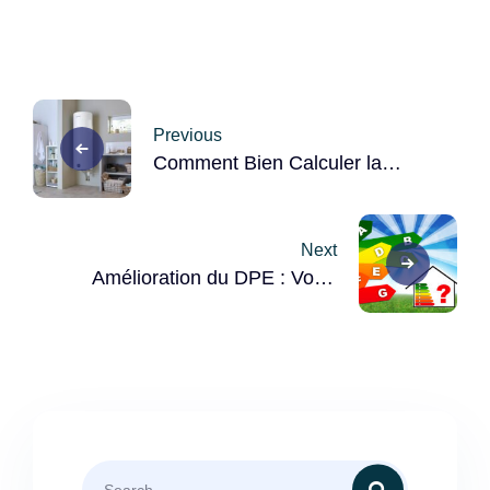
Post
Previous
navigation
Comment Bien Calculer la
Puissance de Votre Chauffe-
eau
Next
Amélioration du DPE : Votre
Évaluation Énergétique
S’améliorera Automatiquement
dès le 1er Juillet