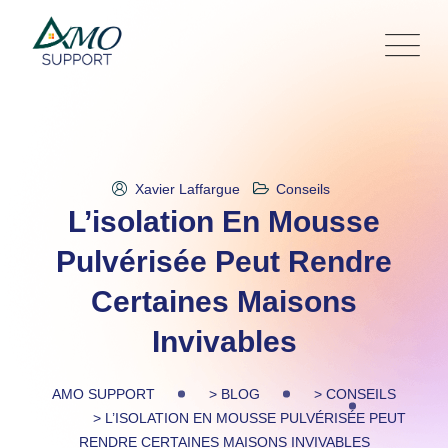
Skip
to
content
Xavier Laffargue
Conseils
L’isolation En Mousse
Pulvérisée Peut Rendre
Certaines Maisons
Invivables
AMO SUPPORT
>
BLOG
>
CONSEILS
>
L’ISOLATION EN MOUSSE PULVÉRISÉE PEUT
RENDRE CERTAINES MAISONS INVIVABLES