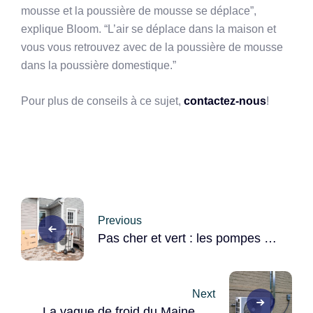
mousse et la poussière de mousse se déplace”,
explique Bloom. “L’air se déplace dans la maison et
vous vous retrouvez avec de la poussière de mousse
dans la poussière domestique.”
Pour plus de conseils à ce sujet,
contactez-nous
!
Post
Previous
navigation
Pas cher et vert : les pompes à
chaleur s’imposent dans le
monde entier
Next
La vague de froid du Maine n’a