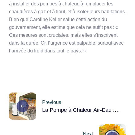
à installer des pompes à chaleur, à remplacer les
chaudières à gaz et à fioul, et à isoler leurs habitations.
Bien que Caroline Keller salue cette action du
gouvernement, elle estime que cela ne suffit pas : «
Ces mesures sont cruciales, mais elles s’inscrivent
dans la durée. Or, l’urgence est palpable, surtout avec
l’arrivée du froid dans tout le pays. »
Post
Previous
navigation
La Pompe à Chaleur Air-Eau :
Une Révolution Écologique
dans le Chauffage
Next