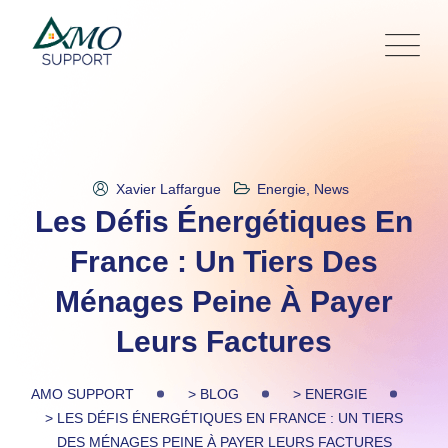
Skip
to
content
Xavier Laffargue
Energie
,
News
Les Défis Énergétiques En
France : Un Tiers Des
Ménages Peine À Payer
Leurs Factures
AMO SUPPORT
>
BLOG
>
ENERGIE
>
LES DÉFIS ÉNERGÉTIQUES EN FRANCE : UN TIERS
DES MÉNAGES PEINE À PAYER LEURS FACTURES