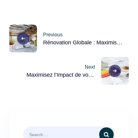
Post
Previous
navigation
Rénovation Globale : Maximisez
l’Éfficacité Énergétique de Votre
Maison
Next
Maximisez l’Impact de votre
rénovation avec un Bouquet de
Travaux Coordonnés