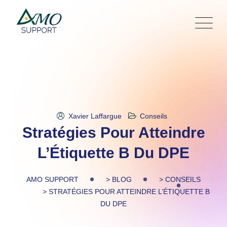
Skip
to
content
Xavier Laffargue
Conseils
Stratégies Pour Atteindre
L’Étiquette B Du DPE
AMO SUPPORT
>
BLOG
>
CONSEILS
>
STRATÉGIES POUR ATTEINDRE L’ÉTIQUETTE B
DU DPE