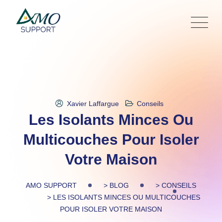
Skip
to
content
Xavier Laffargue
Conseils
Les Isolants Minces Ou
Multicouches Pour Isoler
Votre Maison
AMO SUPPORT
>
BLOG
>
CONSEILS
>
LES ISOLANTS MINCES OU MULTICOUCHES
POUR ISOLER VOTRE MAISON