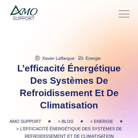
Skip
to
content
Xavier Laffargue
Energie
L’efficacité Énergétique
Des Systèmes De
Refroidissement Et De
Climatisation
AMO SUPPORT
>
BLOG
>
ENERGIE
>
L’EFFICACITÉ ÉNERGÉTIQUE DES SYSTÈMES DE
REFROIDISSEMENT ET DE CLIMATISATION