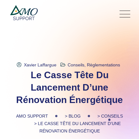
Skip
to
content
Xavier Laffargue
Conseils
,
Règlementations
Le Casse Tête Du
Lancement D’une
Rénovation Énergétique
AMO SUPPORT
>
BLOG
>
CONSEILS
>
LE CASSE TÊTE DU LANCEMENT D’UNE
RÉNOVATION ÉNERGÉTIQUE