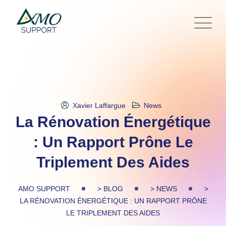
Skip
to
content
Xavier Laffargue
News
La Rénovation Énergétique
: Un Rapport Prône Le
Triplement Des Aides
AMO SUPPORT
>
BLOG
>
NEWS
>
LA RÉNOVATION ÉNERGÉTIQUE : UN RAPPORT PRÔNE
LE TRIPLEMENT DES AIDES