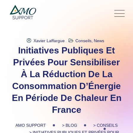
Skip
to
content
Xavier Laffargue
Conseils
,
News
Initiatives Publiques Et
Privées Pour Sensibiliser
À La Réduction De La
Consommation D’Énergie
En Période De Chaleur En
France
AMO SUPPORT
>
BLOG
>
CONSEILS
>
INITIATIVES PUBLIQUES ET PRIVÉES POUR