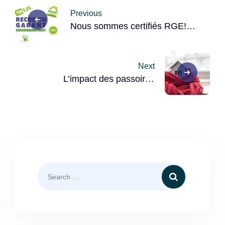
Previous
navigation
Nous sommes certifiés RGE!
Un Avantage Majeur pour vous!
Next
L’impact des passoires
thermiques sur la santé des
occupants