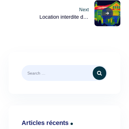
bas : vers une ère énergétique
renouvelable ?
Next
Location interdite des
logements DPE F et G : Les
Détails Cruciaux
Articles récents