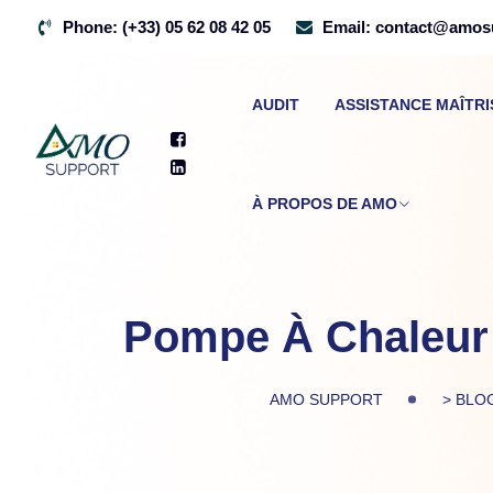
Skip
Phone:
(+33) 05 62 08 42 05
Email:
contact@amosu
to
content
AUDIT
ASSISTANCE MAÎTR
À PROPOS DE AMO
Pompe À Chaleur :
AMO SUPPORT
>
BLO