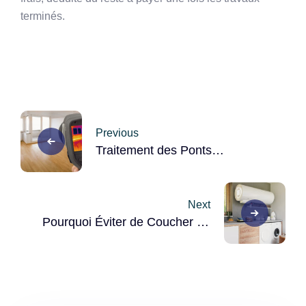
terminés.
Post
Previous
navigation
Traitement des Ponts
Thermiques : l’Élément Clé
d’une Rénovation Performante
Next
Pourquoi Éviter de Coucher un
Chauffe-Eau ?