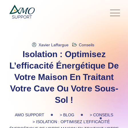
Skip
to
content
Xavier Laffargue
Conseils
Isolation : Optimisez
L’efficacité Énergétique De
Votre Maison En Traitant
Votre Cave Ou Votre Sous-
Sol !
AMO SUPPORT
>
BLOG
>
CONSEILS
>
ISOLATION : OPTIMISEZ L’EFFICACITÉ